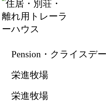
Pension・クライスデ
栄進牧場
栄進牧場