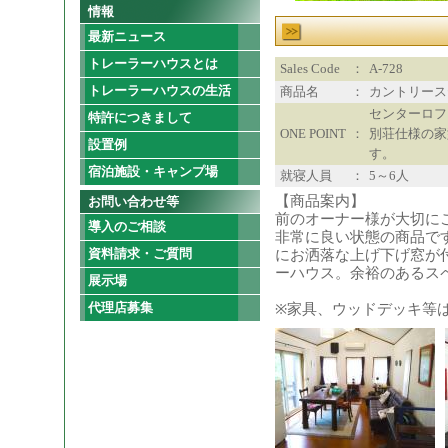
情報
最新ニュース
トレーラーハウスとは
Sales Code
：
A-728
トレーラーハウスの生活
商品名
：
カントリース
センターロフ
特許につきまして
ONE POINT
：
別荘仕様の家
設置例
す。
宿泊施設・キャンプ場
就寝人員
：
5～6人
【商品案内】
お問い合わせ等
前のオーナー様が大切に
導入のご相談
非常に良い状態の商品で
資料請求・ご質問
にお洒落な上げ下げ窓が
ーハウス。余裕のあるス
展示場
代理店募集
※家具、ウッドデッキ等