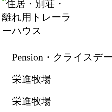
Pension・クライスデ
栄進牧場
栄進牧場