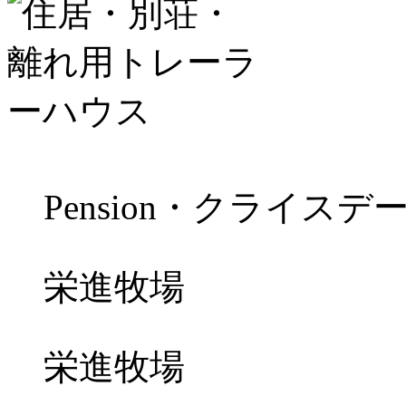
Pension・クライスデ
栄進牧場
栄進牧場