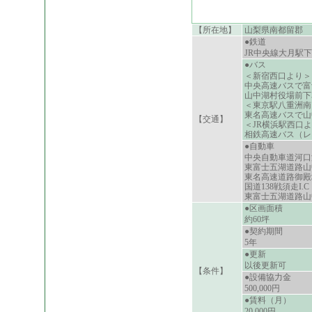
【所在地】
山梨県南都留郡
●鉄道
JR中央線大月駅
●バス
＜新宿西口
中央高速バスで富
山中湖村役場前下
＜東京駅八重洲南
東名高速バスで山
【交通】
＜JR横浜駅西口
相鉄高速バス（レ
●自動車
中央自動車道河口湖
東富士五湖道路山中
東名高速道路御殿場
国道138戦須走I.C
東富士五湖道路山中
●区画面積
約60坪
●契約期間
5年
●更新
以後更新可
【条件】
●設備協力金
500,000円
●賃料（月）
20,000円